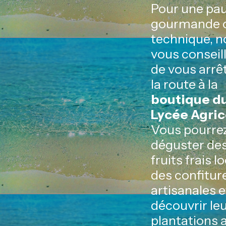
Pour une pa
gourmande 
technique, n
vous conseil
de vous arrê
la route à la
boutique d
Lycée Agric
Vous pourrez
déguster des
fruits frais l
des confitur
artisanales e
découvrir le
plantations 