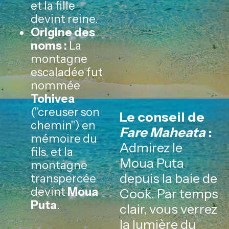
et la fille
devint reine.
Origine des
noms :
La
montagne
escaladée fut
nommée
Tohivea
("creuser son
Le conseil de
chemin") en
Fare Maheata
:
mémoire du
Admirez le
fils, et la
Moua Puta
montagne
depuis la baie de
transpercée
devint
Moua
Cook. Par temps
Puta
.
clair, vous verrez
la lumière du