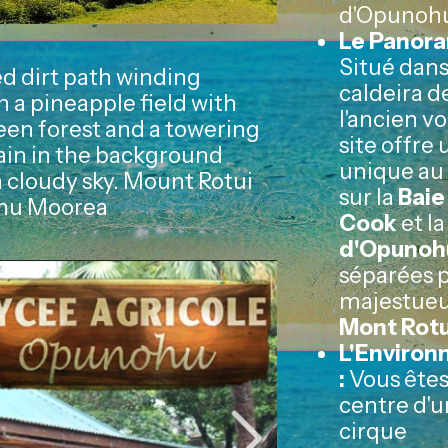
d'Opunoh
Le Panora
Situé dans
caldeira d
l'ancien vo
site offre
unique a
sur la
Baie
Cook
et l
d'Opunoh
séparées p
majestue
Mont Rotu
L'Enviro
:
Vous êtes 
centre d'u
cirque