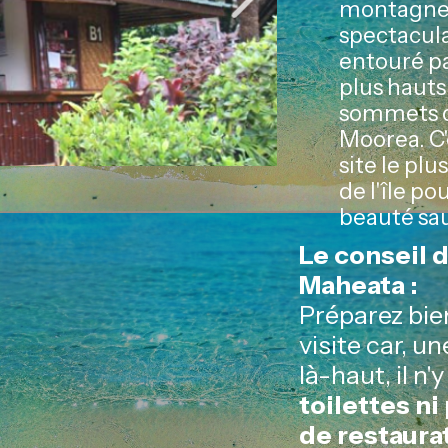
montagn
spectacula
entouré pa
plus hauts
sommets 
Moorea. C'
site le plus
de l'île po
beauté sa
Le conseil 
Maheata :
Préparez bie
visite car, un
là-haut, il n'
toilettes ni
de restaura