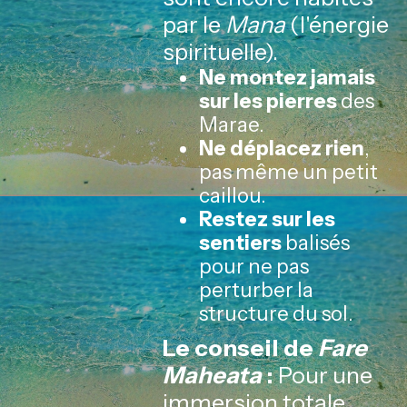
par le
Mana
(l'énergie
spirituelle).
Ne montez jamais
sur les pierres
des
Marae.
Ne déplacez rien
,
pas même un petit
caillou.
Restez sur les
sentiers
balisés
pour ne pas
perturber la
structure du sol.
Le conseil de
Fare
Maheata
:
Pour une
immersion totale,