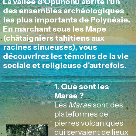
La vallée d'Opunohu abrite l'un
des ensembles archéologiques
les plus importants de Polynésie.
En marchant sous les Mape
(châtaigniers tahitiens aux
racines sinueuses), vous
découvrirez les témoins de la vie
sociale et religieuse d'autrefois.
1. Que sont les
Marae ?
Les
Marae
sont des
plateformes de
pierres volcaniques
qui servaient de lieux