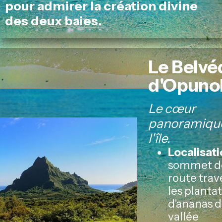
pour admirer la création divine
des deux baies.
Le Belvé
d'Opuno
Le cœur
panoramiqu
l'île.
Localisati
sommet de
route trav
les planta
d'ananas d
vallée