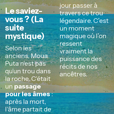
jour passer à
Le saviez-
travers ce trou
vous ? (La
légendaire. C’est
suite
un moment
mystique)
magique où l’on
ressent
Selon les
vraiment la
anciens, Moua
puissance des
Puta n'est pas
récits de nos
qu'un trou dans
ancêtres.
la roche. C'était
un
passage
pour les âmes
:
après la mort,
l'âme partait de