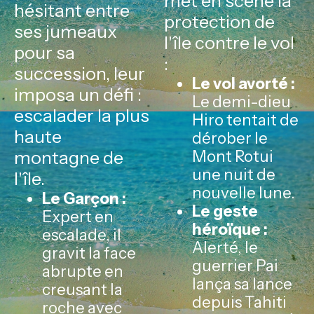
met en scène la
hésitant entre
protection de
ses jumeaux
l'île contre le vol
pour sa
:
succession, leur
Le vol avorté :
imposa un défi :
Le demi-dieu
escalader la plus
Hiro tentait de
haute
dérober le
montagne de
Mont Rotui
une nuit de
l'île.
nouvelle lune.
Le Garçon :
Le geste
Expert en
héroïque :
escalade, il
Alerté, le
gravit la face
guerrier Pai
abrupte en
lança sa lance
creusant la
depuis Tahiti
roche avec