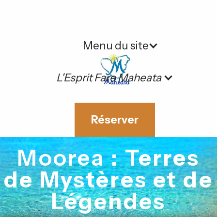
Menu du site
L'Esprit Fare Maheata
Réserver
Moorea :
Terres
de Mystères et de
Légendes