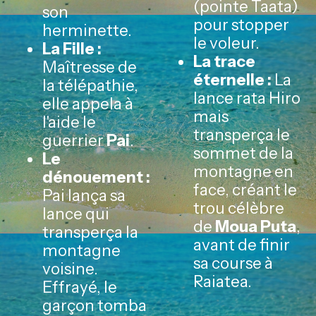
(pointe Taata)
son
pour stopper
herminette.
le voleur.
La Fille :
La trace
Maîtresse de
éternelle :
La
la télépathie,
lance rata Hiro
elle appela à
mais
l'aide le
transperça le
guerrier
Pai
.
sommet de la
Le
montagne en
dénouement :
face, créant le
Pai lança sa
trou célèbre
lance qui
de
Moua Puta
,
transperça la
avant de finir
montagne
sa course à
voisine.
Raiatea.
Effrayé, le
garçon tomba