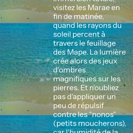
visitez les Marae en
fin de matinée,
quand les rayons du
soleil percent à
travers le feuillage
des Mape. La lumière
crée alors des jeux
d'ombres
magnifiques sur les
pierres. Et n'oubliez
pas d'appliquer un
peu de répulsif
contre les "nonos"
(petits moucherons),
car l'humidité de la