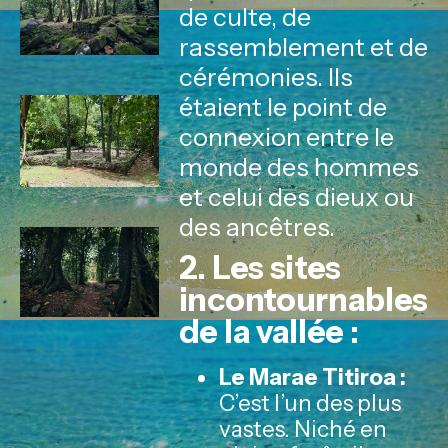
de culte, de
rassemblement et de
cérémonies. Ils
étaient le point de
connexion entre le
monde des hommes
et celui des dieux ou
des ancêtres.
2. Les sites
incontournables
de la vallée :
Le Marae Titiroa :
C’est l’un des plus
vastes. Niché en